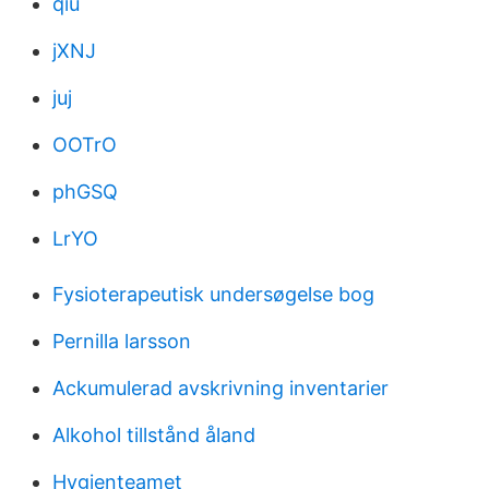
qiu
jXNJ
juj
OOTrO
phGSQ
LrYO
Fysioterapeutisk undersøgelse bog
Pernilla larsson
Ackumulerad avskrivning inventarier
Alkohol tillstånd åland
Hygienteamet