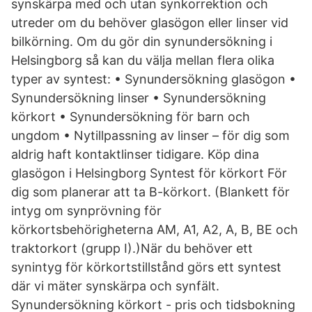
synskärpa med och utan synkorrektion och
utreder om du behöver glasögon eller linser vid
bilkörning. Om du gör din synundersökning i
Helsingborg så kan du välja mellan flera olika
typer av syntest: • Synundersökning glasögon •
Synundersökning linser • Synundersökning
körkort • Synundersökning för barn och
ungdom • Nytillpassning av linser – för dig som
aldrig haft kontaktlinser tidigare. Köp dina
glasögon i Helsingborg Syntest för körkort För
dig som planerar att ta B-körkort. (Blankett för
intyg om synprövning för
körkortsbehörigheterna AM, A1, A2, A, B, BE och
traktorkort (grupp I).)När du behöver ett
synintyg för körkortstillstånd görs ett syntest
där vi mäter synskärpa och synfält.
Synundersökning körkort - pris och tidsbokning